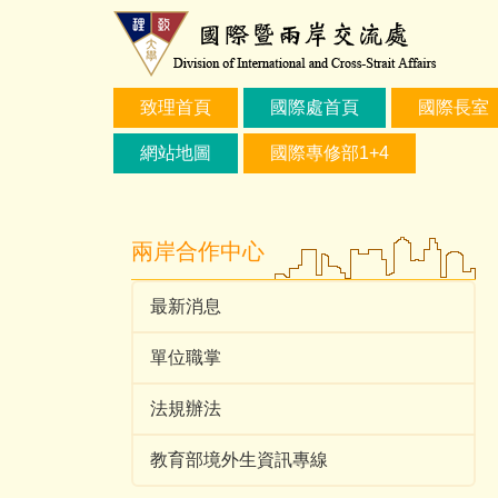
跳
到
主
要
致理首頁
國際處首頁
國際長室
內
容
網站地圖
國際專修部1+4
區
兩岸合作中心
最新消息
單位職掌
法規辦法
教育部境外生資訊專線