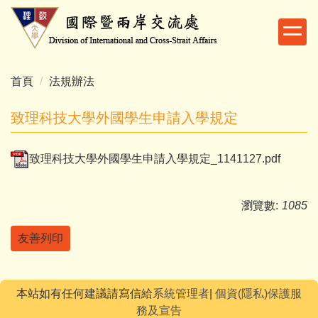
跳
到
主
要
內
首頁
法規辦法
容
區
致理科技大學外國學生申請入學規定
致理科技大學外國學生申請入學規定_1141127.pdf
瀏覽數:
1085
友善列印
本站如有任何建議請寫信給
系統管理者
|
個資(隱私)保護服
務及宣告