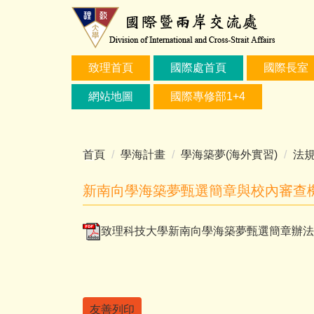
跳
到
主
要
致理首頁
國際處首頁
國際長室
內
容
網站地圖
國際專修部1+4
區
首頁
學海計畫
學海築夢(海外實習)
法
新南向學海築夢甄選簡章與校內審查
致理科技大學新南向學海築夢甄選簡章辦法.p
友善列印