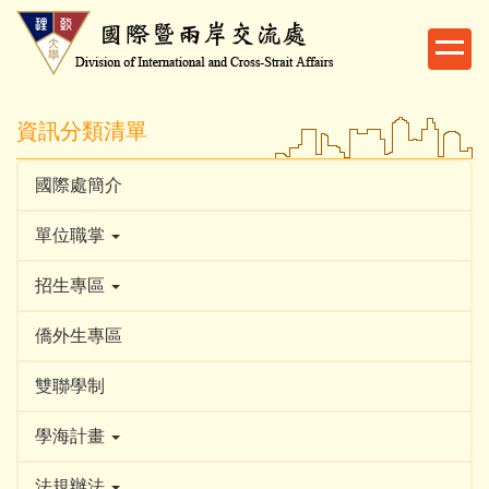
跳
到
主
要
內
資訊分類清單
容
區
國際處簡介
單位職掌
招生專區
僑外生專區
雙聯學制
學海計畫
法規辦法