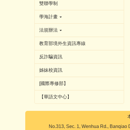
雙聯學制
學海計畫
法規辦法
教育部境外生資訊專線
反詐騙資訊
姊妹校資訊
[國際專修部】
【華語文中心】
No.313, Sec. 1, Wenhua Rd., Banqiao D