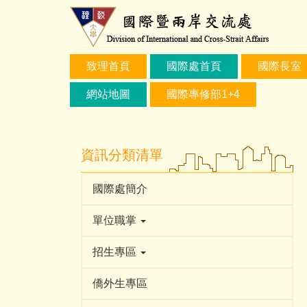
跳
到
主
要
致理首頁
國際處首頁
國際長室
內
容
網站地圖
國際專修部1+4
區
資訊分類清單
國際處簡介
單位職掌
招生專區
僑外生專區