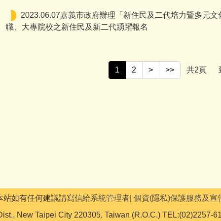
2023.06.07嘉義市政府辦理「新住民及二代培力暨多
職、大專院校之新住民及新二代踴躍報名
1
2
>
>>
共
2
頁
本站如有任何建議請寫信給
系統管理者
|
個資(隱私)保護服務及宣
ist., New Taipei City 220305, Taiwan (R.O.C.) TEL:(02)2257-6