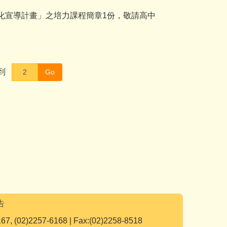
元文化宣導計畫」之培力課程簡章1份，敬請高中
到
Go
告
167, (02)2257-6168 | Fax:(02)2258-8518